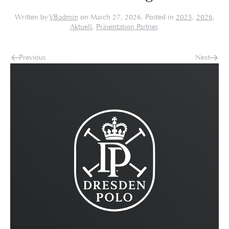
Written by
VBadmin
on
March 27, 2026
. Posted in
2025
,
2026
,
Aktuell
,
Präsentation Partner
.
Previous
Next