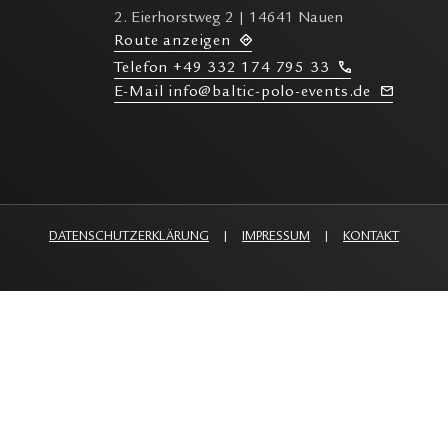
2. Eierhorstweg 2 | 14641 Nauen
R
oute anzeigen
T
elefon
+49 332 174 795 33
E-M
ail info@baltic-polo-events.de
DATENSCHUTZERKLÄRUNG
|
IMPRESSUM
|
KONTAKT