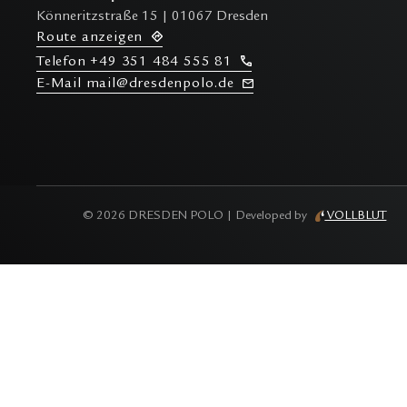
Könneritzstraße 15 | 01067 Dresden
R
oute anzeigen
T
elefon
+49 351 484 555 81
E-M
ail mail@dresdenpolo.de
©
2026
DRESDEN POLO | Developed by
VOLLBLUT