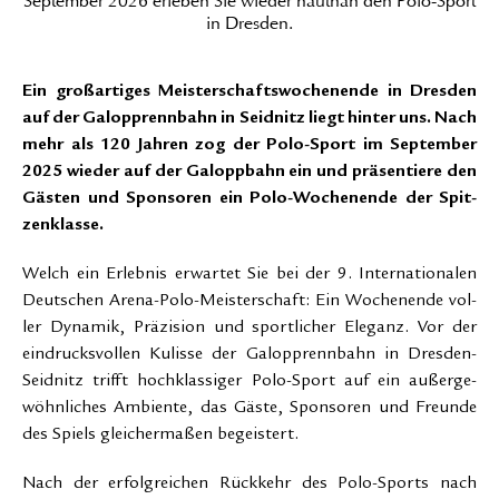
September 2026
erleben Sie wieder hautnah den Polo-Sport
in Dresden.
Ein gro­ßar­ti­ges Meis­ter­schafts­wo­chen­en­de in Dres­den
auf der Ga­lopp­renn­bahn in Seid­nitz liegt hin­ter uns. Nach
mehr als 120 Jah­ren zog der Po­lo-Sport im Sep­tem­ber
2025 wie­der auf der Ga­lopp­bahn ein und prä­sen­tie­re den
Gäs­ten und Spon­so­ren ein Po­lo-Wo­chen­en­de der Spit­
zen­klas­se.
Welch ein Er­leb­nis er­war­tet Sie bei der 9. In­ter­na­tio­na­len
Deut­schen Are­na-Po­lo-Meis­ter­schaft: Ein Wo­chen­en­de vol­
ler Dy­na­mik, Prä­zi­si­on und sport­li­cher Ele­ganz. Vor der
ein­drucks­vol­len Ku­lis­se der Ga­lopp­renn­bahn in Dresden-
Seid­nitz trifft hochklas­si­ger Po­lo-Sport auf ein au­ßer­ge­
wöhn­li­ches Am­bi­en­te, das Gäs­te, Spon­so­ren und Freun­de
des Spiels glei­cher­ma­ßen be­geis­tert.
Nach der er­folg­rei­chen Rück­kehr des Po­lo­-Sports nach