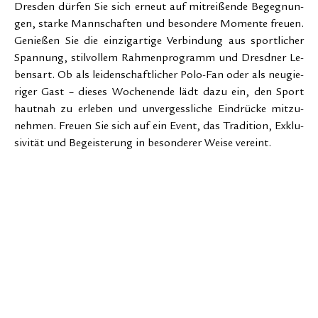
Dres­den dür­fen Sie sich er­neut auf mit­rei­ßen­de Be­geg­nun­
gen, star­ke Mann­schaf­ten und be­son­de­re Mo­men­te freu­en.
Ge­nie­ßen Sie die ein­zig­ar­ti­ge Ver­bin­dung aus sport­li­cher
Span­nung, stil­vol­lem Rah­men­pro­gramm und Dresd­ner Le­
bens­art. Ob als lei­den­schaft­li­cher Po­lo-Fan oder als neu­gie­
ri­ger Gast – die­ses Wo­chen­en­de lädt da­zu ein, den Sport
haut­nah zu er­le­ben und un­ver­gess­li­che Ein­drü­cke mit­zu­
neh­men. Freu­en Sie sich auf ein Event, das Tra­di­ti­on, Ex­klu­
si­vi­tät und Be­geis­te­rung in be­son­de­rer Wei­se ver­eint.