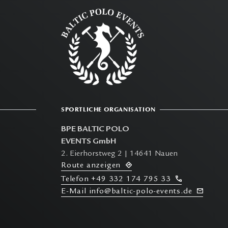
SPORTLICHE ORGANISATION
BPE BALTIC POLO
EVENTS GmbH
2. Eierhorstweg 2 | 14641 Nauen
R
oute anzeigen
T
elefon
+49 332 174 795 33
E-M
ail info@baltic-polo-events.de