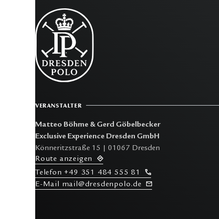
VERANSTALTER
Matteo Böhme & Gerd Göbelbecker
Exclusive Experience Dresden GmbH
Könneritzstraße 15 | 01067 Dresden
R
oute anzeigen
T
elefon
+49 351 484 555 81
E-M
ail mail@dresdenpolo.de