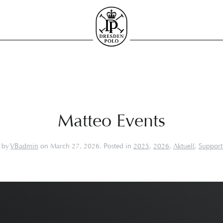
Matteo Events
n by
VBadmin
on
March 27, 2026
. Posted in
2025
,
2026
,
Aktuell
,
Support