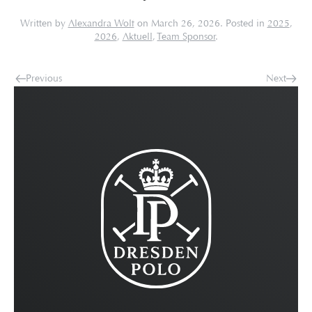
Written by
Alexandra Wolf
on
March 26, 2026
. Posted in
2025
,
2026
,
Aktuell
,
Team Sponsor
.
Previous
Next