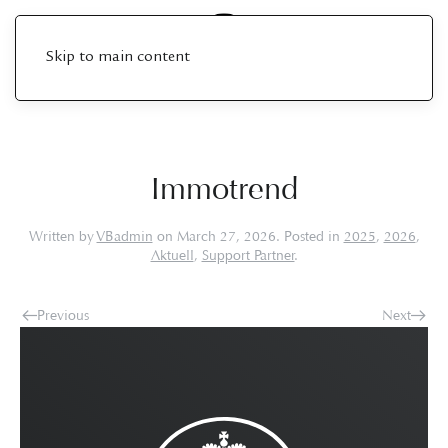
Skip to main content
Immotrend
Written by
VBadmin
on
March 27, 2026
. Posted in
2025
,
2026
,
Aktuell
,
Support Partner
.
Previous
Next