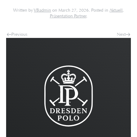
Written by
VBadmin
on
March 27, 2026
. Posted in
Aktuell
,
Präsentation Partner
.
Previous
Next