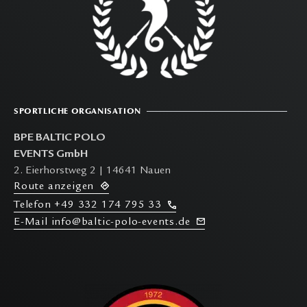
SPORTLICHE ORGANISATION
BPE BALTIC POLO
EVENTS GmbH
2. Eierhorstweg 2 | 14641 Nauen
R
oute anzeigen
T
elefon
+49 332 174 795 33
E-M
ail info@baltic-polo-events.de